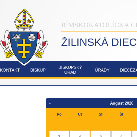
RÍMSKOKATOLÍCKA C
ŽILINSKÁ DIE
BISKUPSKÝ
KONTAKT
BISKUP
ÚRADY
DIECÉZ
ÚRAD
INŠTITÚT
NAŠA
OSTATNÉ
POZVÁNKY
COMMUNIO
ŽILINSKÁ
DIECÉZA
«
August 2026
FATIMSKÉ
JUBILEJNÝ
Po
Ut
St
Št
SOBOTY
ROK
V
2025
RAJECKEJ
LESNEJ
3
4
5
6