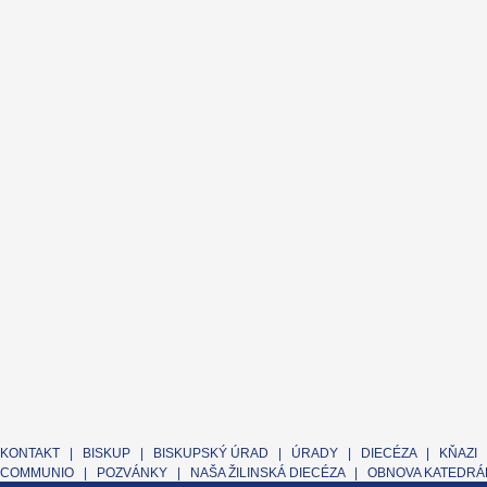
KONTAKT
|
BISKUP
|
BISKUPSKÝ ÚRAD
|
ÚRADY
|
DIECÉZA
|
KŇAZI
COMMUNIO
|
POZVÁNKY
|
NAŠA ŽILINSKÁ DIECÉZA
|
OBNOVA KATEDRÁL