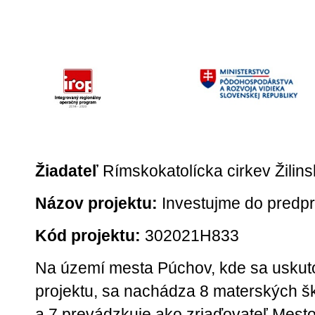
Žiadateľ
Rímskokatolícka cirkev Žilin
Názov projektu:
Investujme do predp
Kód projektu:
302021H833
Na území mesta Púchov, kde sa uskuto
projektu, sa nachádza 8 materských šk
a 7 prevádzkuje ako zriaďovateľ Mest