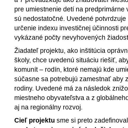
pre umiestnenie detí na predprimárne 
sú nedostatočné. Uvedené potvrdzuje
určenie indexu investičnej účinnosti 
vykázané počty nevyhovených žiadostí
Žiadateľ projektu, ako inštitúcia oprá
školy, chce uvedenú situáciu riešiť, ab
komunít – rodín, ktoré nemajú kde umie
súčasne sa potrebujú zamestnať aby zí
rodiny. Uvedené má za následok znižov
miestneho obyvateľstva a z globálneho
aj na regionálny rozvoj.
Cieľ projektu
sme si preto zadefinovali