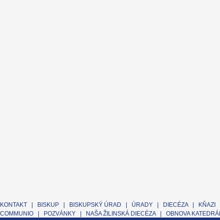
KONTAKT
|
BISKUP
|
BISKUPSKÝ ÚRAD
|
ÚRADY
|
DIECÉZA
|
KŇAZI
COMMUNIO
|
POZVÁNKY
|
NAŠA ŽILINSKÁ DIECÉZA
|
OBNOVA KATEDRÁL