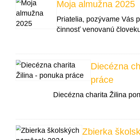
Moja almužna 2025
Priatelia, pozývame Vás p
činnosť venovanú človeku
Diecézna cha
práce
Diecézna charita Žilina po
Zbierka škol