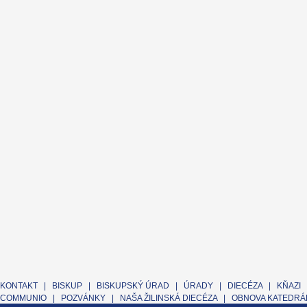
KONTAKT
|
BISKUP
|
BISKUPSKÝ ÚRAD
|
ÚRADY
|
DIECÉZA
|
KŇAZI
COMMUNIO
|
POZVÁNKY
|
NAŠA ŽILINSKÁ DIECÉZA
|
OBNOVA KATEDRÁL