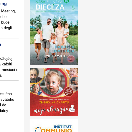
ting
 Meeting,
keho
a bude
a degli
u
vätejšej
sa každú
v mesiaci o
a
mstého
 svätého
i do
bitný