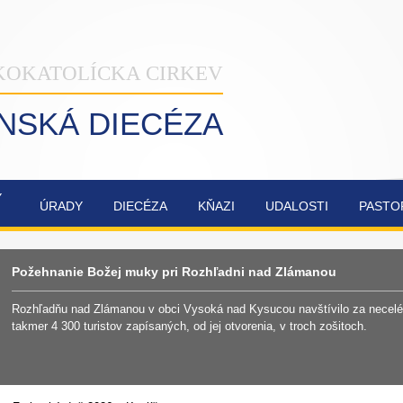
KOKATOLÍCKA CIRKEV
INSKÁ DIECÉZA
Ý
ÚRADY
DIECÉZA
KŇAZI
UDALOSTI
PASTO
NAŠA
OBNOVA
SYNODA
ZVÁNKY
ŽILINSKÁ
KATEDRÁLY
2021-2023
Požehnanie Božej muky pri Rozhľadni nad Zlámanou
DIECÉZA
NAJSVÄTEJŠEJ
TROJICE
Rozhľadňu nad Zlámanou v obci Vysoká nad Kysucou navštívilo za necelé 
takmer 4 300 turistov zapísaných, od jej otvorenia, v troch zošitoch.