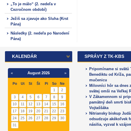
„To je málo“ (2. nedeľa v
Cezročnom období)
Ježiš sa zjavuje ako Sluha (Krst
Pána)
Následky (2. nedeľa po Narodení
Pána)
KALENDÁR
SPRÁVY Z TK-KBS
Pripomíname si svätú 
«
August 2026
»
Benediktu od Kríža, p
mučenicu
Po
Ut
St
Št
Pi
So
Ne
Milovníci hôr sa dnes 
1
2
svätej omši na Veľkej 
V Zákamennom si prip
3
4
5
6
7
8
9
pamätný deň smrti bis
10
11
12
13
14
15
16
Vojtaššáka
17
18
19
20
21
22
23
Nitriansky biskup Judá
24
25
26
27
28
29
30
odsudzuje akékoľvek 
násilia, vyzval k vzájo
31