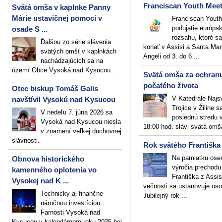
Franciscan Youth Mee
Svätá omša v kaplnke Panny
Márie ustavičnej pomoci v
Franciscan Youth
podujatie európs
osade S ...
rozsahu, ktoré s
Ďalšou zo série slávenia
konať v Assisi a Santa Mari
svätých omší v kaplnkách
Angeli od 3. do 6 ...
nachádzajúcich sa na
území Obce Vysoká nad Kysucou
Svätá omša za ochran
počatého života
Otec biskup Tomáš Galis
V Katedrále Najs
navštívil Vysokú nad Kysucou
Trojice v Žiline 
V nedeľu 7. júna 2026 sa
poslednú stredu 
Vysoká nad Kysucou niesla
18:00 hod. slávi svätá omš
v znamení veľkej duchovnej
slávnosti.
Rok svätého Františka
Na pamiatku ose
Obnova historického
výročia prechodu
kamenného oplotenia vo
Františka z Assis
Vysokej nad K ...
večnosti sa ustanovuje oso
Technicky aj finančne
Jubilejný rok ...
náročnou investíciou
Farnosti Vysoká nad
Kysucou v kalendárnom roku 2025 bol