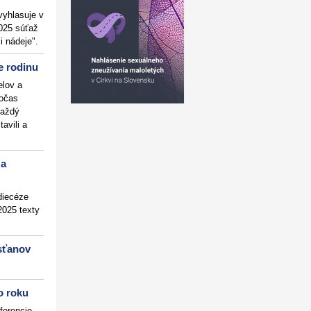
vyhlasuje v
2025 súťaž
ci nádeje".
e rodinu
lov a
počas
každý
avili a
 a
diecéze
 2025 texty
sťanov
o roku
ferencie