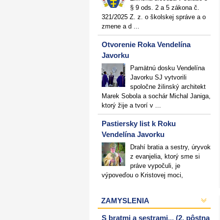
§ 9 ods. 2 a 5 zákona č.
321/2025 Z. z. o školskej správe a o
zmene a d ...
Otvorenie Roka Vendelína
Javorku
Pamätnú dosku Vendelína
Javorku SJ vytvorili
spoločne žilinský architekt
Marek Sobola a sochár Michal Janiga,
ktorý žije a tvorí v ...
Pastiersky list k Roku
Vendelína Javorku
Drahí bratia a sestry, úryvok
z evanjelia, ktorý sme si
práve vypočuli, je
výpoveďou o Kristovej moci,
ZAMYSLENIA
S bratmi a sestrami... (2. pôstna