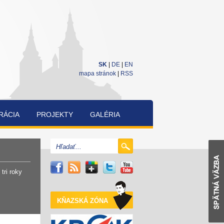
SK
|
DE
|
EN
mapa stránok
|
RSS
RÁCIA
PROJEKTY
GALÉRIA
CUKRÁRENSKÁ
A
PEKÁRENSKÁ
SÚŤAŽ
tri roky
KŇAZSKÁ ZÓNA