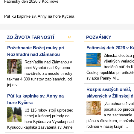
Fatimský deň 2026 v Koclířove
Púť ku kaplnke sv. Anny na hore Kyčera
ZO ŽIVOTA FARNOSTÍ
POZVÁNKY
Požehnanie Božej muky pri
Fatimský deň 2026 v K
Rozhľadni nad Zlámanou
Žilinská diecéza
všetkých veriaci
Rozhľadňu nad Zlámanou v
tradičnú púť do K
obci Vysoká nad Kysucou
Českej republike pri príležit
navštívilo za necelé tri roky
sviatku Panny M ...
takmer 4 300 turistov zapísaných, od
jej otv ...
Rozpis svätých omší,
Púť ku kaplnke sv. Anny na
slávených v Žilinskej 
hore Kyčera
„Za ochranu živo
počatia po priro
Už 115 rokov stojí uprostred
a za zachovanie
tichej a krásnej prírody na
plánu s človekom, manžel
hore Kyčera vo Vysokej nad
rodinou v našej krajin ...
Kysucou kaplnka zasvätená sv. Anne.