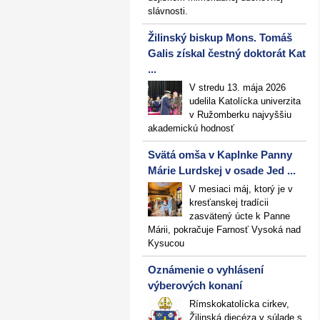
slávnosti.
Žilinský biskup Mons. Tomáš
Galis získal čestný doktorát Kat
...
V stredu 13. mája 2026
udelila Katolícka univerzita
v Ružomberku najvyššiu
akademickú hodnosť
Svätá omša v Kaplnke Panny
Márie Lurdskej v osade Jed ...
V mesiaci máj, ktorý je v
kresťanskej tradícii
zasvätený úcte k Panne
Márii, pokračuje Farnosť Vysoká nad
Kysucou
Oznámenie o vyhlásení
výberových konaní
Rímskokatolícka cirkev,
Žilinská diecéza v súlade s