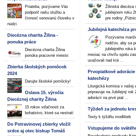
Priatelia, pozývame Vás
Žilinská diecéza 
podporiť našu službu a
jubilejnom roku 
činnosť venovanú človeku v
pre rodiny „Pútni
núdzi.
Jubilejná katechéza pr
Diecézna charita Žilina -
Pozývame manže
ponuka práce
rodičov, aby sa 
jubilejného roka 
Diecézna charita Žilina
mesiac na chvíľu spolu zast
ponúka pracovné miesto:
uvažovali nad krá ...
Zbierka školských pomôcok
Prvopiatkové adorácie
2024
katechézy
Darujte školské pomôcky!
Liturgická komisia v našej 
pripravuje na Jubilejný rok
Oslava 15. výročia
adorácií na prvé piat ...
Diecéznej charity Žilina
15 rokov vďačnosti za
Týždeň za jednotu kre
bohatstvo, ktoré sa nestratí
Texty k týždňu modlitieb
Do Potravinovej zbierky vložil
Vstupujeme do svätéh
srdce aj otec biskup Tomáš
Povzbudenie predsedu Kon