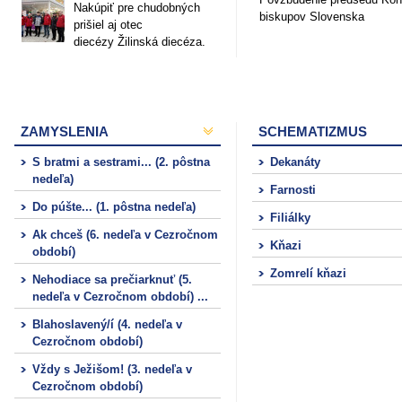
Nakúpiť pre chudobných
biskupov Slovenska
prišiel aj otec
diecézy Žilinská diecéza.
ZAMYSLENIA
SCHEMATIZMUS
S bratmi a sestrami... (2. pôstna
Dekanáty
nedeľa)
Farnosti
Do púšte... (1. pôstna nedeľa)
Filiálky
Ak chceš (6. nedeľa v Cezročnom
Kňazi
období)
Zomrelí kňazi
Nehodiace sa prečiarknuť (5.
nedeľa v Cezročnom období) ...
Blahoslavený/í (4. nedeľa v
Cezročnom období)
Vždy s Ježišom! (3. nedeľa v
Cezročnom období)