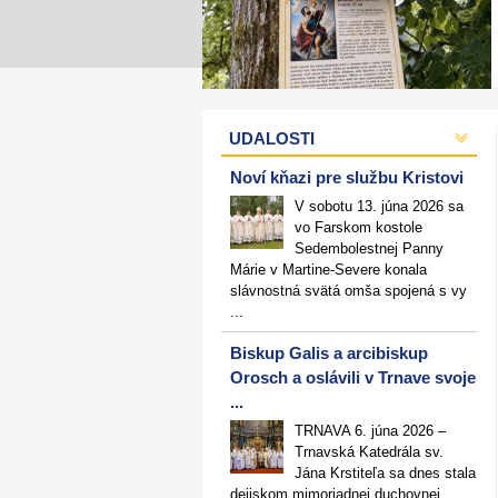
UDALOSTI
Noví kňazi pre službu Kristovi
V sobotu 13. júna 2026 sa
vo Farskom kostole
Sedembolestnej Panny
Márie v Martine-Severe konala
slávnostná svätá omša spojená s vy
...
Biskup Galis a arcibiskup
Orosch a oslávili v Trnave svoje
...
TRNAVA 6. júna 2026 –
Trnavská Katedrála sv.
Jána Krstiteľa sa dnes stala
dejiskom mimoriadnej duchovnej