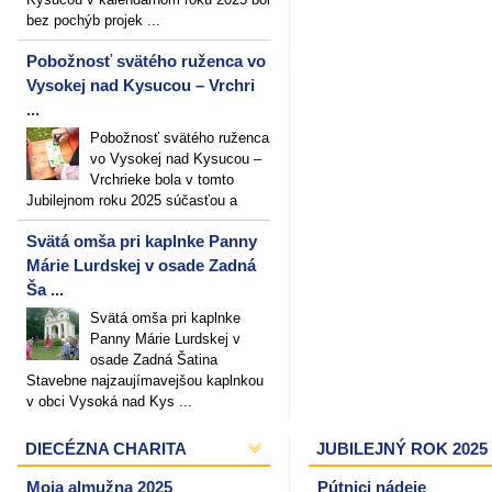
bez pochýb projek ...
Pobožnosť svätého ruženca vo
Vysokej nad Kysucou – Vrchri
...
Pobožnosť svätého ruženca
vo Vysokej nad Kysucou –
Vrchrieke bola v tomto
Jubilejnom roku 2025 súčasťou a
Svätá omša pri kaplnke Panny
Márie Lurdskej v osade Zadná
Ša ...
Svätá omša pri kaplnke
Panny Márie Lurdskej v
osade Zadná Šatina
Stavebne najzaujímavejšou kaplnkou
v obci Vysoká nad Kys ...
DIECÉZNA CHARITA
JUBILEJNÝ ROK 2025
Moja almužna 2025
Pútnici nádeje