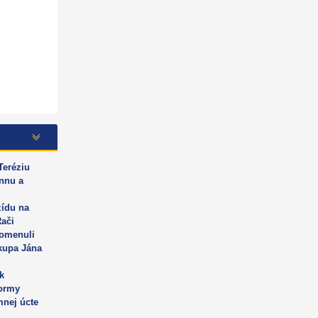
Teréziu
annu a
zídu na
Rači
omenuli
kupa Jána
k
formy
mnej úcte