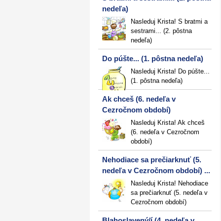
nedeľa)
Nasleduj Krista! S bratmi a
sestrami... (2. pôstna
nedeľa)
Do púšte... (1. pôstna nedeľa)
Nasleduj Krista! Do púšte...
(1. pôstna nedeľa)
Ak chceš (6. nedeľa v
Cezročnom období)
Nasleduj Krista! Ak chceš
(6. nedeľa v Cezročnom
období)
Nehodiace sa prečiarknuť (5.
nedeľa v Cezročnom období) ...
Nasleduj Krista! Nehodiace
sa prečiarknuť (5. nedeľa v
Cezročnom období)
Blahoslavený/í (4. nedeľa v