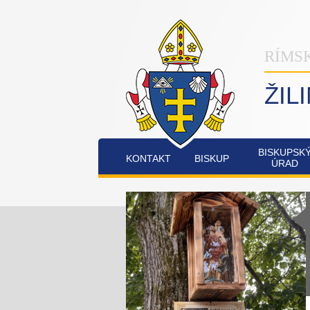
RÍMS
ŽIL
BISKUPSK
KONTAKT
BISKUP
ÚRAD
INŠTITÚT
OSTATNÉ
PO
COMMUNIO
FATIMSKÉ
JUBILEJNÝ
SOBOTY
ROK
V
2025
RAJECKEJ
LESNEJ