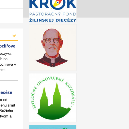
oclířove
 pozýva
ch na
oclířova v
osti
diecéze
ta od
dzenú smrť
 Božieho
stvom a