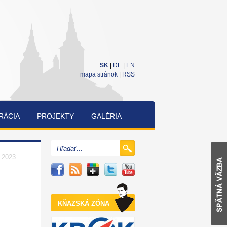
SK
|
DE
|
EN
mapa stránok
|
RSS
RÁCIA
PROJEKTY
GALÉRIA
CUKRÁRENSKÁ
A
. 2023
PEKÁRENSKÁ
SÚŤAŽ
KŇAZSKÁ ZÓNA