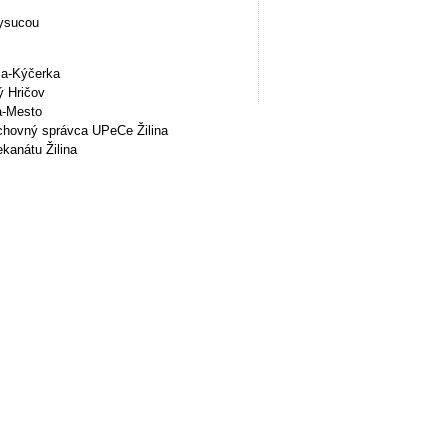
Kysucou
ca-Kýčerka
ý Hričov
na-Mesto
uchovný správca UPeCe Žilina
kanátu Žilina