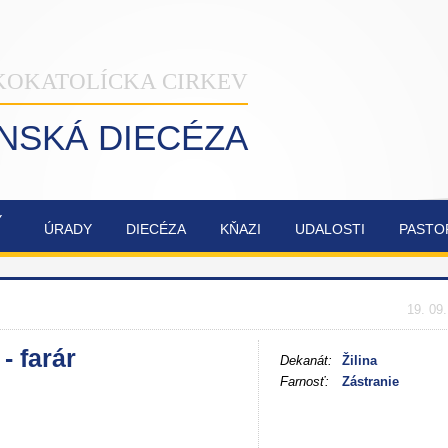
KOKATOLÍCKA CIRKEV
INSKÁ DIECÉZA
Ý
ÚRADY
DIECÉZA
KŇAZI
UDALOSTI
PASTO
NAŠA
OBNOVA
SYNODA
ZVÁNKY
ŽILINSKÁ
KATEDRÁLY
2021-2023
DIECÉZA
NAJSVÄTEJŠEJ
19. 09
TROJICE
 farár
Dekanát:
Žilina
Farnosť:
Zástranie