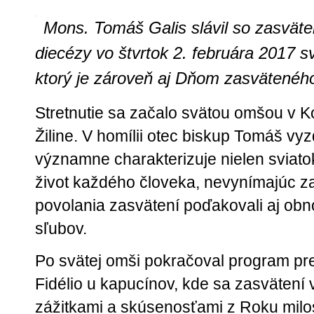
Mons. Tomáš Galis slávil so zasväte
diecézy vo štvrtok 2. februára 2017 
ktorý je zároveň aj Dňom zasväteného
Stretnutie sa začalo svätou omšou v Ko
Žiline. V homílii otec biskup Tomáš vy
významne charakterizuje nielen sviato
život každého človeka, nevynímajúc z
povolania zasvätení poďakovali aj obn
sľubov.
Po svätej omši pokračoval program pr
Fidélio u kapucínov, kde sa zasvätení 
zážitkami a skúsenosťami z Roku mil