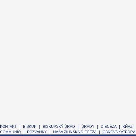
KONTAKT
|
BISKUP
|
BISKUPSKÝ ÚRAD
|
ÚRADY
|
DIECÉZA
|
KŇAZI
COMMUNIO
|
POZVÁNKY
|
NAŠA ŽILINSKÁ DIECÉZA
|
OBNOVA KATEDRÁL