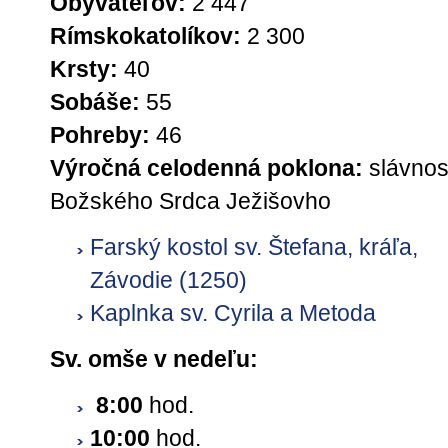
Obyvateľov:
2 447
Rímskokatolíkov:
2 300
Krsty:
40
Sobáše:
55
Pohreby:
46
Výročná celodenná poklona:
slávnos
Božského Srdca Ježišovho
Farský kostol sv. Štefana, kráľa,
Závodie (1250)
Kaplnka sv. Cyrila a Metoda
Sv. omše v nedeľu:
8:00
hod.
10:00
hod.