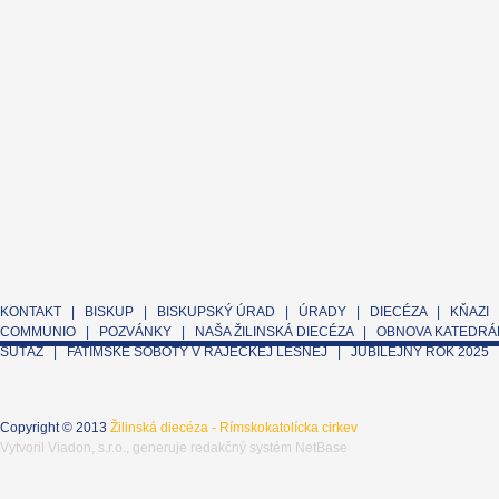
KONTAKT
|
BISKUP
|
BISKUPSKÝ ÚRAD
|
ÚRADY
|
DIECÉZA
|
KŇAZI
COMMUNIO
|
POZVÁNKY
|
NAŠA ŽILINSKÁ DIECÉZA
|
OBNOVA KATEDRÁL
SÚŤAŽ
|
FATIMSKÉ SOBOTY V RAJECKEJ LESNEJ
|
JUBILEJNÝ ROK 2025
Copyright © 2013
Žilinská diecéza - Rímskokatolícka cirkev
Vytvoril
Viadon, s.r.o.
, generuje
redakčný systém NetBase