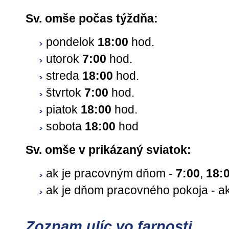
Sv. omše počas týždňa:
pondelok
18:00
hod.
utorok
7:00
hod.
streda
18:00
hod.
štvrtok
7:00
hod.
piatok
18:00
hod.
sobota
18:00
hod
Sv. omše v prikázaný sviatok:
ak je pracovným dňom -
7:00
,
18:
ak je dňom pracovného pokoja - a
Zoznam ulíc vo farnosti