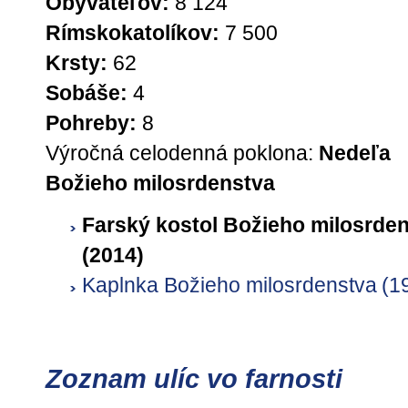
Obyvateľov:
8 124
Rímskokatolíkov:
7 500
Krsty:
62
Sobáše:
4
Pohreby:
8
Výročná celodenná poklona:
Nedeľa
Božieho milosrdenstva
Farský kostol Božieho milosrde
(2014)
Kaplnka Božieho milosrdenstva
(1
Zoznam ulíc vo farnosti