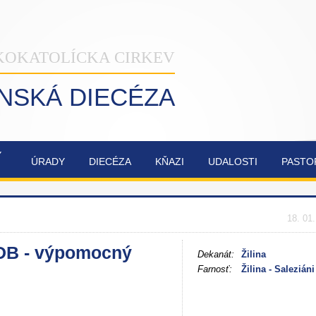
KOKATOLÍCKA CIRKEV
INSKÁ DIECÉZA
Ý
ÚRADY
DIECÉZA
KŇAZI
UDALOSTI
PASTO
NAŠA
OBNOVA
SYNODA
ZVÁNKY
ŽILINSKÁ
KATEDRÁLY
2021-2023
DIECÉZA
NAJSVÄTEJŠEJ
18. 01
TROJICE
DB - výpomocný
Dekanát:
Žilina
Farnosť:
Žilina - Saleziáni