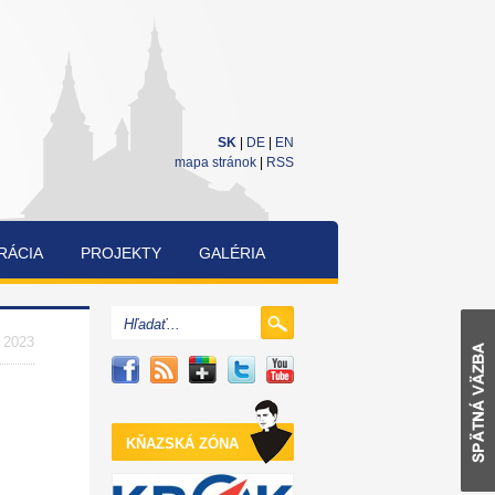
SK
|
DE
|
EN
mapa stránok
|
RSS
RÁCIA
PROJEKTY
GALÉRIA
CUKRÁRENSKÁ
A
. 2023
PEKÁRENSKÁ
SÚŤAŽ
KŇAZSKÁ ZÓNA