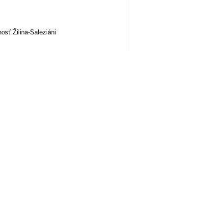
sť Žilina-Saleziáni