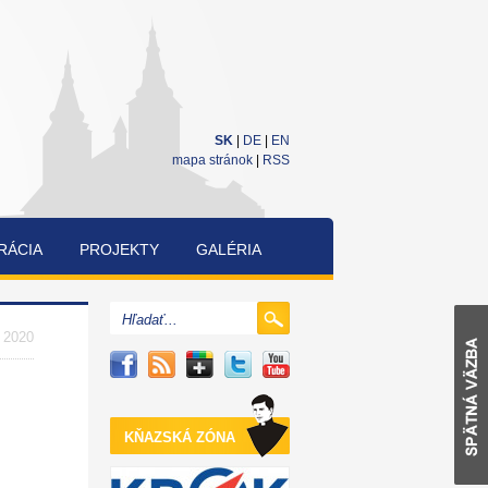
SK
|
DE
|
EN
mapa stránok
|
RSS
RÁCIA
PROJEKTY
GALÉRIA
CUKRÁRENSKÁ
A
. 2020
PEKÁRENSKÁ
SÚŤAŽ
KŇAZSKÁ ZÓNA