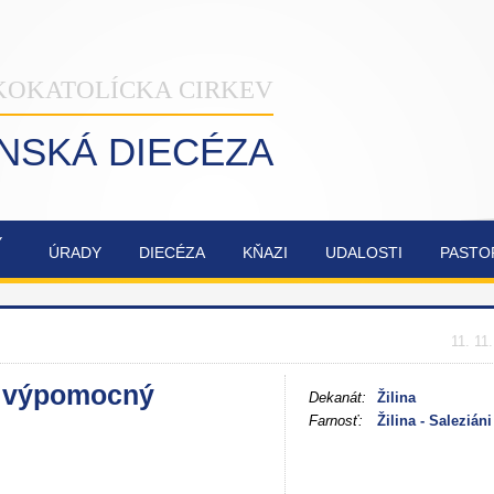
KOKATOLÍCKA CIRKEV
INSKÁ DIECÉZA
Ý
ÚRADY
DIECÉZA
KŇAZI
UDALOSTI
PASTO
NAŠA
OBNOVA
SYNODA
ZVÁNKY
ŽILINSKÁ
KATEDRÁLY
2021-2023
DIECÉZA
NAJSVÄTEJŠEJ
11. 11
TROJICE
 - výpomocný
Dekanát:
Žilina
Farnosť:
Žilina - Saleziáni