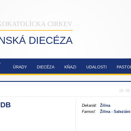
KOKATOLÍCKA CIRKEV
INSKÁ DIECÉZA
Ý
ÚRADY
DIECÉZA
KŇAZI
UDALOSTI
PASTO
NAŠA
OBNOVA
SYNODA
ZVÁNKY
ŽILINSKÁ
KATEDRÁLY
2021-2023
DIECÉZA
NAJSVÄTEJŠEJ
19. 09
TROJICE
SDB
Dekanát:
Žilina
Farnosť:
Žilina - Saleziáni