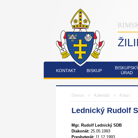
RÍMS
ŽIL
BISKUPSK
KONTAKT
BISKUP
ÚRAD
INŠTITÚT
OSTATNÉ
PO
COMMUNIO
Domov
> Kalendár >
Kňazi
Lednický Rudolf 
FATIMSKÉ
JUBILEJNÝ
SOBOTY
ROK
V
2025
Mgr. Rudolf Lednický SDB
RAJECKEJ
Diakonát:
25.05.1993
LESNEJ
Presbyterát:
11.12.1993