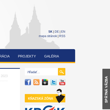
SK
|
DE
|
EN
mapa stránok
|
RSS
RÁCIA
PROJEKTY
GALÉRIA
CUKRÁRENSKÁ
A
. 2023
PEKÁRENSKÁ
SÚŤAŽ
KŇAZSKÁ ZÓNA