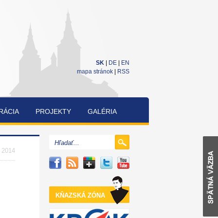
SK
|
DE
|
EN
mapa stránok
|
RSS
RÁCIA
PROJEKTY
GALÉRIA
CUKRÁRENSKÁ
A
. 2014
PEKÁRENSKÁ
SÚŤAŽ
KŇAZSKÁ ZÓNA