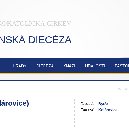
KOKATOLÍCKA CIRKEV
INSKÁ DIECÉZA
Ý
ÚRADY
DIECÉZA
KŇAZI
UDALOSTI
PASTO
NAŠA
OBNOVA
SYNODA
ZVÁNKY
ŽILINSKÁ
KATEDRÁLY
2021-2023
DIECÉZA
NAJSVÄTEJŠEJ
19. 02
TROJICE
lárovice)
Dekanát:
Bytča
Farnosť:
Kolárovice