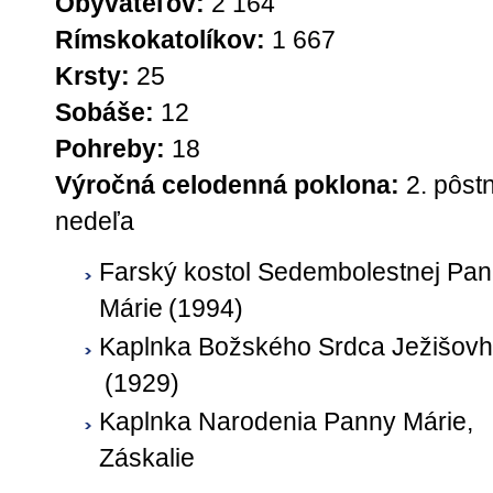
Obyvateľov:
2 164
Rímskokatolíkov:
1 667
Krsty:
25
Sobáše:
12
Pohreby:
18
Výročná celodenná poklona:
2. pôst
nedeľa
Farský kostol Sedembolestnej Pa
Márie
(1994)
Kaplnka Božského Srdca Ježišov
(1929)
Kaplnka Narodenia Panny Márie,
Záskalie