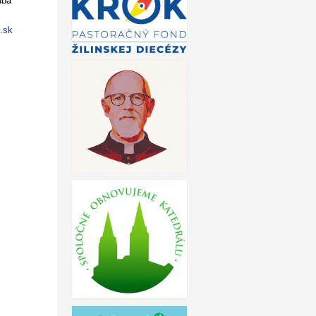
uba
.sk