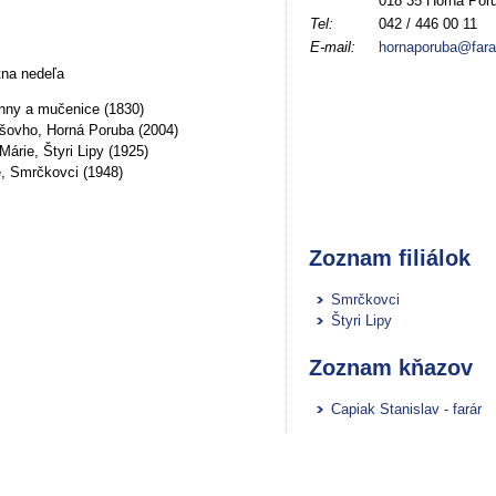
018 35 Horná Por
Tel:
042 / 446 00 11
E-mail:
hornaporuba@fara
tna nedeľa
anny a mučenice (1830)
šovho, Horná Poruba (2004)
árie, Štyri Lipy (1925)
, Smrčkovci (1948)
Zoznam filiálok
Smrčkovci
Štyri Lipy
Zoznam kňazov
Capiak Stanislav - farár