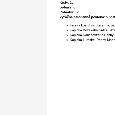
Krsty:
16
Sobáše:
6
Pohreby:
12
Výročná celodenná poklona
: 5.pôs
Farský kostol sv. Kataríny, p
Kaplnka Božského Srdca Ježi
Kaplnka Nanebovzatia Panny M
Kaplnka Lurdskej Panny Márie