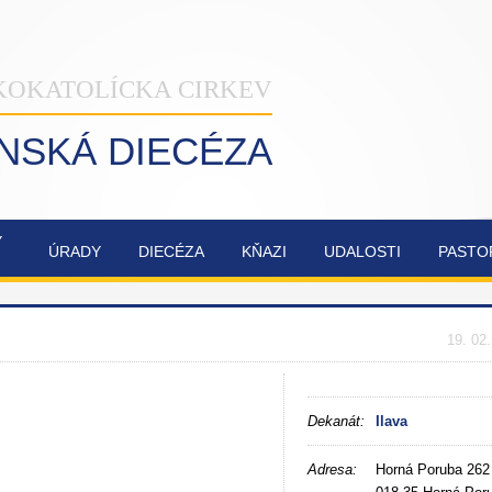
KOKATOLÍCKA CIRKEV
INSKÁ DIECÉZA
Ý
ÚRADY
DIECÉZA
KŇAZI
UDALOSTI
PASTO
NAŠA
OBNOVA
SYNODA
ZVÁNKY
ŽILINSKÁ
KATEDRÁLY
2021-2023
DIECÉZA
NAJSVÄTEJŠEJ
19. 02
TROJICE
Dekanát:
Ilava
Adresa:
Horná Poruba 262