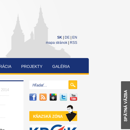
SK
|
DE
|
EN
mapa stránok
|
RSS
RÁCIA
PROJEKTY
GALÉRIA
CUKRÁRENSKÁ
A
. 2014
PEKÁRENSKÁ
SÚŤAŽ
KŇAZSKÁ ZÓNA