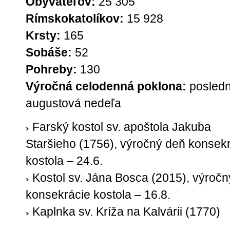
Obyvateľov:
25 305
Rímskokatolíkov:
15 928
Krsty:
165
Sobáše:
52
Pohreby:
130
Výročná celodenná poklona:
posled
augustová nedeľa
Farský kostol sv. apoštola Jakuba
Staršieho (1756), výročný deň konsek
kostola – 24.6.
Kostol sv. Jána Bosca (2015), výroč
konsekrácie kostola – 16.8.
Kaplnka sv. Kríža na Kalvárii (1770)