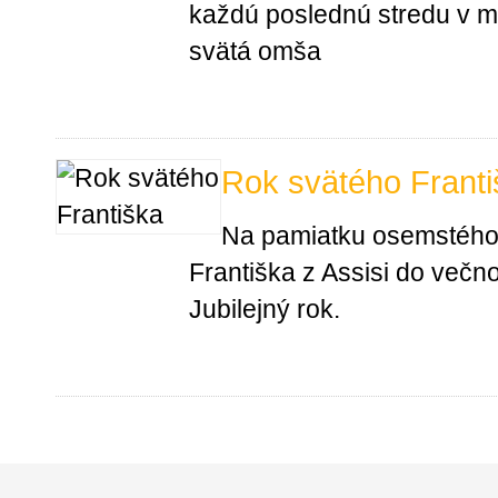
každú poslednú stredu v me
svätá omša
Rok svätého Franti
Na pamiatku osemstého
Františka z Assisi do večn
Jubilejný rok.