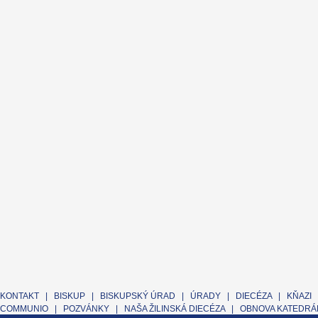
KONTAKT
|
BISKUP
|
BISKUPSKÝ ÚRAD
|
ÚRADY
|
DIECÉZA
|
KŇAZI
COMMUNIO
|
POZVÁNKY
|
NAŠA ŽILINSKÁ DIECÉZA
|
OBNOVA KATEDRÁL