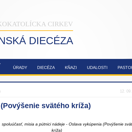
KOKATOLÍCKA CIRKEV
INSKÁ DIECÉZA
Ý
ÚRADY
DIECÉZA
KŇAZI
UDALOSTI
PASTO
NAŠA
OBNOVA
SYNODA
ZVÁNKY
ŽILINSKÁ
KATEDRÁLY
2021-2023
a
DIECÉZA
NAJSVÄTEJŠEJ
12. 09
TROJICE
(Povýšenie svätého kríža)
 spoluúčasť, misia a pútnici nádeje - Oslava vykúpenia (Povýšenie svä
kríža)