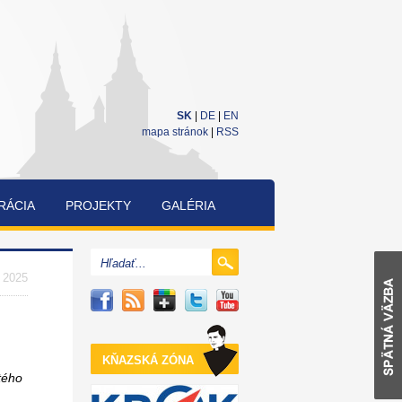
SK
|
DE
|
EN
mapa stránok
|
RSS
RÁCIA
PROJEKTY
GALÉRIA
CUKRÁRENSKÁ
A
. 2025
PEKÁRENSKÁ
SÚŤAŽ
KŇAZSKÁ ZÓNA
tého