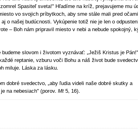
 zomrel Spasiteľ sveta!" Hľadíme na kríž, prejavujeme mu ú
iesto vo svojich príbytkoch, aby sme stále mali pred očami
aj o našej budúcnosti. Vykúpenie totiž nie je len o odpusten
vote – Boh nám pripravil miesto v nebi a nebude spokojný, 
budeme slovom i životom vyznávať: „Ježiš Kristus je Pán!
každé reptanie, vzburu voči Bohu a náš život bude svedect
h miluje. Láska za lásku.
m dobré svedectvo, „aby ľudia videli naše dobré skutky a
 je na nebesiach
" (porov.
Mt
5, 16).