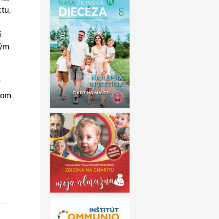
ctu,
í
kým
"
vom