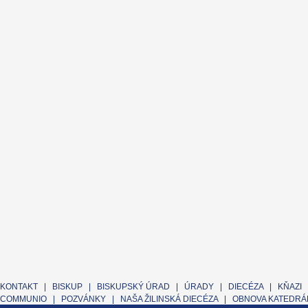
KONTAKT
|
BISKUP
|
BISKUPSKÝ ÚRAD
|
ÚRADY
|
DIECÉZA
|
KŇAZI
COMMUNIO
|
POZVÁNKY
|
NAŠA ŽILINSKÁ DIECÉZA
|
OBNOVA KATEDRÁL